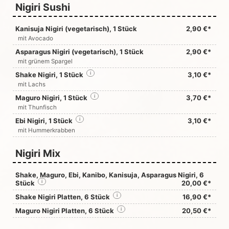
Nigiri Sushi
Kanisuja Nigiri (vegetarisch), 1 Stück
2,90 €*
mit Avocado
Asparagus Nigiri (vegetarisch), 1 Stück
2,90 €*
mit grünem Spargel
Shake Nigiri, 1 Stück
i
3,10 €*
mit Lachs
Maguro Nigiri, 1 Stück
i
3,70 €*
mit Thunfisch
Ebi Nigiri, 1 Stück
i
3,10 €*
mit Hummerkrabben
Nigiri Mix
Shake, Maguro, Ebi, Kanibo, Kanisuja, Asparagus Nigiri, 6
Stück
i
20,00 €*
Shake Nigiri Platten, 6 Stück
i
16,90 €*
Maguro Nigiri Platten, 6 Stück
i
20,50 €*