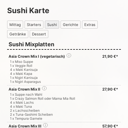
Sushi Karte
Mittag
Starters
Sushi
Gerichte
Extras
Getränke
Dessert
Sushi Mixplatten
Asia Crown Mix I (vegetarisch)
i
21,90 €*
1 x Miso Suppe
1 x Veggie Roll
4 x Maki Kanisuja
4 x Maki Kapa
1 x Nigiri Kanisuja
1 x Nigiri Asparagus
Asia Crown Mix II
i
27,90 €*
1 x Suppe nach Wahl
1 x Crazy Salmon Roll oder Mama Mia Roll
4 x Maki Lachs
4 x Maki Tuna
2 x Lachsscheiben
2 x Tuna-Sashimi Scheiben
1 x Tempura Garnele
Asia Crown Mix III
i
57,90 €*