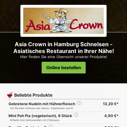
Asia Crown in Hamburg Schnelsen -
Asiatisches Restaurant in Ihrer Nähe!
Hier finden Sie eine Übersicht unserer Produkte!
Online bestellen
Beliebte Produkte
Gebratene Nudeln mit Hühnerfleisch
i
13,20 €*
mit frischem Gemüse der Saison, Sojabohnen und Ei
Mini Poh Pia (vegetarisch), 6 Stück
i
4,90 €*
frittierte mini Gemüserollen mit Chilisauce
i