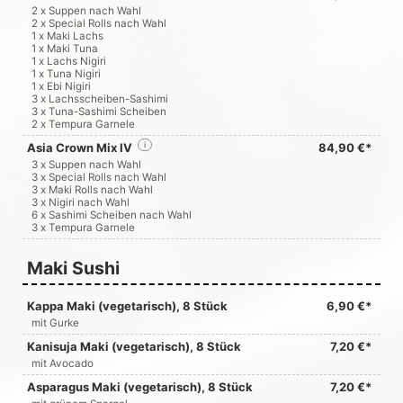
2 x Suppen nach Wahl
2 x Special Rolls nach Wahl
1 x Maki Lachs
1 x Maki Tuna
1 x Lachs Nigiri
1 x Tuna Nigiri
1 x Ebi Nigiri
3 x Lachsscheiben-Sashimi
3 x Tuna-Sashimi Scheiben
2 x Tempura Garnele
Asia Crown Mix IV
i
84,90 €*
3 x Suppen nach Wahl
3 x Special Rolls nach Wahl
3 x Maki Rolls nach Wahl
3 x Nigiri nach Wahl
6 x Sashimi Scheiben nach Wahl
3 x Tempura Garnele
Maki Sushi
Kappa Maki (vegetarisch), 8 Stück
6,90 €*
mit Gurke
Kanisuja Maki (vegetarisch), 8 Stück
7,20 €*
mit Avocado
Asparagus Maki (vegetarisch), 8 Stück
7,20 €*