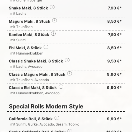
mit grünem Spargel
Shake Maki, 8 Stück
i
7,90 €*
mit Lachs
Maguro Maki, 8 Stück
i
8,50 €*
mit Thunfisch
Kanibo Maki, 8 Stück
i
7,50 €*
mit Surimi
Ebi Maki, 8 Stück
i
8,50 €*
mit Hummerkrabben
Classic Shake Maki, 8 Stück
i
9,50 €*
mit Lachs, Avocado
Classic Maguro Maki, 8 Stück
i
9,90 €*
mit Thunfisch, Avocado
Classic Ebi Maki, 8 Stück
i
9,90 €*
mit Hummerkrabben, Avocado
Special Rolls Modern Style
California Roll, 8 Stück
i
9,90 €*
mit Surimi, Gurke, Avocado, Sesam, Tobiko
Shake California Roll, 8 Stück
i
11,20 €*