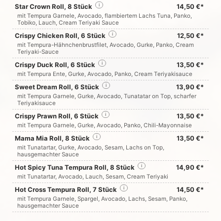
Star Crown Roll, 8 Stück
i
14,50 €*
mit Tempura Garnele, Avocado, flambiertem Lachs Tuna, Panko,
Tobiko, Lauch, Cream Teriyaki Sauce
Crispy Chicken Roll, 6 Stück
i
12,50 €*
mit Tempura-Hähnchenbrustfilet, Avocado, Gurke, Panko, Cream
Teriyaki-Sauce
Crispy Duck Roll, 6 Stück
i
13,50 €*
mit Tempura Ente, Gurke, Avocado, Panko, Cream Teriyakisauce
Sweet Dream Roll, 6 Stück
i
13,90 €*
mit Tempura Garnele, Gurke, Avocado, Tunatatar on Top, scharfer
Teriyakisauce
Crispy Prawn Roll, 6 Stück
i
13,50 €*
mit Tempura Garnele, Gurke, Avocado, Panko, Chili-Mayonnaise
Mama Mia Roll, 8 Stück
i
13,50 €*
mit Tunatartar, Gurke, Avocado, Sesam, Lachs on Top,
hausgemachter Sauce
Hot Spicy Tuna Tempura Roll, 8 Stück
i
14,90 €*
mit Tunatartar, Avocado, Lauch, Sesam, Cream Teriyaki
Hot Cross Tempura Roll, 7 Stück
i
14,50 €*
mit Tempura Garnele, Spargel, Avocado, Lachs, Sesam, Panko,
hausgemachter Sauce