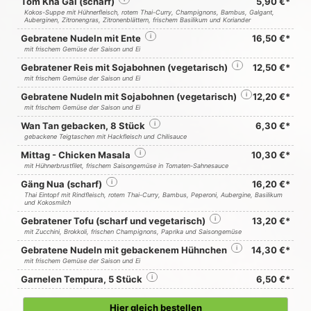
Tom Kha Gai (scharf)
5,90 €*
Kokos-Suppe mit Hühnerfleisch, rotem Thai-Curry, Champignons, Bambus, Galgant,
Auberginen, Zitronengras, Zitronenblättern, frischem Basilikum und Koriander
Gebratene Nudeln mit Ente
i
16,50 €*
mit frischem Gemüse der Saison und Ei
Gebratener Reis mit Sojabohnen (vegetarisch)
i
12,50 €*
mit frischem Gemüse der Saison und Ei
Gebratene Nudeln mit Sojabohnen (vegetarisch)
i
12,20 €*
mit frischem Gemüse der Saison und Ei
Wan Tan gebacken, 8 Stück
i
6,30 €*
gebackene Teigtaschen mit Hackfleisch und Chilisauce
Mittag - Chicken Masala
i
10,30 €*
mit Hühnerbrustfilet, frischem Saisongemüse in Tomaten-Sahnesauce
Gäng Nua (scharf)
i
16,20 €*
Thai Eintopf mit Rindfleisch, rotem Thai-Curry, Bambus, Peperoni, Aubergine, Basilikum
und Kokosmilch
Gebratener Tofu (scharf und vegetarisch)
i
13,20 €*
mit Zucchini, Brokkoli, frischen Champignons, Paprika und Saisongemüse
Gebratene Nudeln mit gebackenem Hühnchen
i
14,30 €*
mit frischem Gemüse der Saison und Ei
Garnelen Tempura, 5 Stück
i
6,50 €*
Hier gleich bestellen