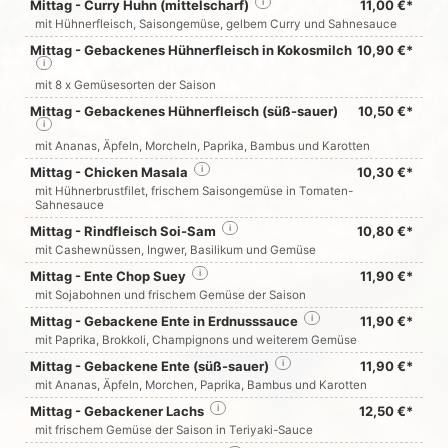
Mittag - Curry Huhn (mittelscharf)
i
11,00 €*
mit Hühnerfleisch, Saisongemüse, gelbem Curry und Sahnesauce
Mittag - Gebackenes Hühnerfleisch in Kokosmilch
10,90 €*
i
mit 8 x Gemüsesorten der Saison
Mittag - Gebackenes Hühnerfleisch (süß-sauer)
10,50 €*
i
mit Ananas, Äpfeln, Morcheln, Paprika, Bambus und Karotten
Mittag - Chicken Masala
i
10,30 €*
mit Hühnerbrustfilet, frischem Saisongemüse in Tomaten-
Sahnesauce
Mittag - Rindfleisch Soi-Sam
i
10,80 €*
mit Cashewnüssen, Ingwer, Basilikum und Gemüse
Mittag - Ente Chop Suey
i
11,90 €*
mit Sojabohnen und frischem Gemüse der Saison
Mittag - Gebackene Ente in Erdnusssauce
i
11,90 €*
mit Paprika, Brokkoli, Champignons und weiterem Gemüse
Mittag - Gebackene Ente (süß-sauer)
i
11,90 €*
mit Ananas, Äpfeln, Morchen, Paprika, Bambus und Karotten
Mittag - Gebackener Lachs
i
12,50 €*
mit frischem Gemüse der Saison in Teriyaki-Sauce