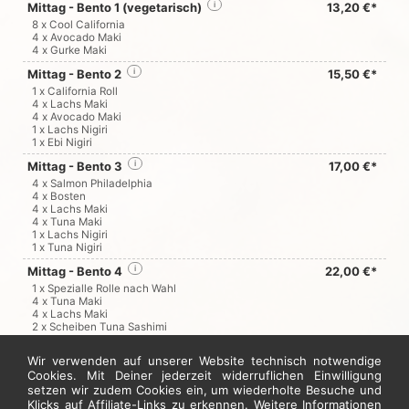
Mittag - Bento 1 (vegetarisch)
i
13,20 €*
8 x Cool California
4 x Avocado Maki
4 x Gurke Maki
Mittag - Bento 2
i
15,50 €*
1 x California Roll
4 x Lachs Maki
4 x Avocado Maki
1 x Lachs Nigiri
1 x Ebi Nigiri
Mittag - Bento 3
i
17,00 €*
4 x Salmon Philadelphia
4 x Bosten
4 x Lachs Maki
4 x Tuna Maki
1 x Lachs Nigiri
1 x Tuna Nigiri
Mittag - Bento 4
i
22,00 €*
1 x Spezialle Rolle nach Wahl
4 x Tuna Maki
4 x Lachs Maki
2 x Scheiben Tuna Sashimi
2 x Scheiben Lachs Sashimi
2 x Tempura Garnele
Wir verwenden auf unserer Website technisch notwendige
Cookies. Mit Deiner jederzeit widerruflichen Einwilligung
setzen wir zudem Cookies ein, um wiederholte Besuche und
Jetzt hier bestellen
Klicks auf Affiliate-Links zu erkennen. Weitere Informationen