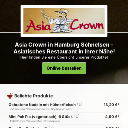
Asia Crown in Hamburg Schnelsen -
Asiatisches Restaurant in Ihrer Nähe!
Hier finden Sie eine Übersicht unserer Produkte!
Online bestellen
Beliebte Produkte
Gebratene Nudeln mit Hühnerfleisch
i
13,20 €*
mit frischem Gemüse der Saison, Sojabohnen und Ei
Mini Poh Pia (vegetarisch), 6 Stück
i
4,90 €*
frittierte mini Gemüserollen mit Chilisauce
i