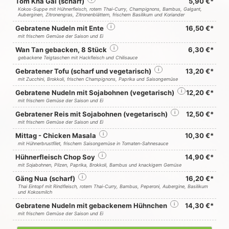
Tom Kha Gai (scharf)
5,90 €*
Kokos-Suppe mit Hühnerfleisch, rotem Thai-Curry, Champignons, Bambus, Galgant,
Auberginen, Zitronengras, Zitronenblättern, frischem Basilikum und Koriander
Gebratene Nudeln mit Ente
i
16,50 €*
mit frischem Gemüse der Saison und Ei
Wan Tan gebacken, 8 Stück
i
6,30 €*
gebackene Teigtaschen mit Hackfleisch und Chilisauce
Gebratener Tofu (scharf und vegetarisch)
i
13,20 €*
mit Zucchini, Brokkoli, frischen Champignons, Paprika und Saisongemüse
Gebratene Nudeln mit Sojabohnen (vegetarisch)
i
12,20 €*
mit frischem Gemüse der Saison und Ei
Gebratener Reis mit Sojabohnen (vegetarisch)
i
12,50 €*
mit frischem Gemüse der Saison und Ei
Mittag - Chicken Masala
i
10,30 €*
mit Hühnerbrustfilet, frischem Saisongemüse in Tomaten-Sahnesauce
Hühnerfleisch Chop Soy
i
14,90 €*
mit Sojabohnen, Pilzen, Paprika, Brokkoli, Bambus und knackigem Gemüse
Gäng Nua (scharf)
i
16,20 €*
Thai Eintopf mit Rindfleisch, rotem Thai-Curry, Bambus, Peperoni, Aubergine, Basilikum
und Kokosmilch
Gebratene Nudeln mit gebackenem Hühnchen
i
14,30 €*
mit frischem Gemüse der Saison und Ei